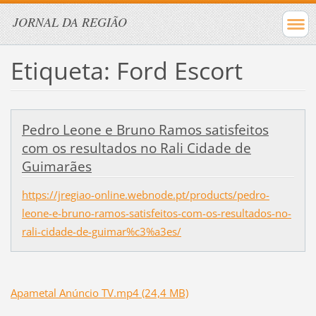
JORNAL DA REGIÃO
Etiqueta: Ford Escort
Pedro Leone e Bruno Ramos satisfeitos
com os resultados no Rali Cidade de
Guimarães
https://jregiao-online.webnode.pt/products/pedro-
leone-e-bruno-ramos-satisfeitos-com-os-resultados-no-
rali-cidade-de-guimar%c3%a3es/
Apametal Anúncio TV.mp4 (24,4 MB)