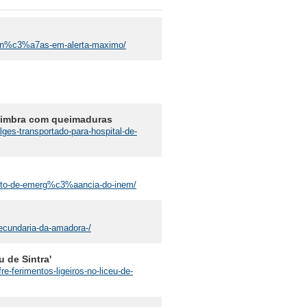
inan%c3%a7as-em-alerta-maximo/
Coimbra com queimaduras
ges-transportado-para-hospital-de-
-moto-de-emerg%c3%aancia-do-inem/
secundaria-da-amadora-/
 de Sintra'
e-ferimentos-ligeiros-no-liceu-de-