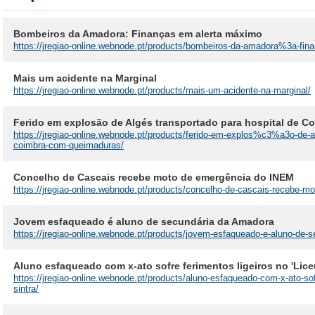
Bombeiros da Amadora: Finanças em alerta máximo
https://jregiao-online.webnode.pt/products/bombeiros-da-amadora%3a-f
Mais um acidente na Marginal
https://jregiao-online.webnode.pt/products/mais-um-acidente-na-marginal/
Ferido em explosão de Algés transportado para hospital de 
https://jregiao-online.webnode.pt/products/ferido-em-explos%c3%a3o-de-al
coimbra-com-queimaduras/
Concelho de Cascais recebe moto de emergência do INEM
https://jregiao-online.webnode.pt/products/concelho-de-cascais-recebe
Jovem esfaqueado é aluno de secundária da Amadora
https://jregiao-online.webnode.pt/products/jovem-esfaqueado-e-aluno-de-
Aluno esfaqueado com x-ato sofre ferimentos ligeiros no 'Liceu
https://jregiao-online.webnode.pt/products/aluno-esfaqueado-com-x-ato-sofr
sintra/