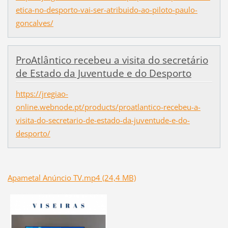
etica-no-desporto-vai-ser-atribuido-ao-piloto-paulo-
goncalves/
ProAtlântico recebeu a visita do secretário
de Estado da Juventude e do Desporto
https://jregiao-
online.webnode.pt/products/proatlantico-recebeu-a-
visita-do-secretario-de-estado-da-juventude-e-do-
desporto/
Apametal Anúncio TV.mp4 (24,4 MB)