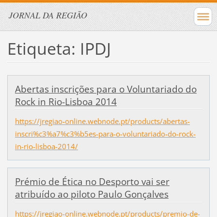
JORNAL DA REGIÃO
Etiqueta: IPDJ
Abertas inscrições para o Voluntariado do
Rock in Rio-Lisboa 2014
https://jregiao-online.webnode.pt/products/abertas-
inscri%c3%a7%c3%b5es-para-o-voluntariado-do-rock-
in-rio-lisboa-2014/
Prémio de Ética no Desporto vai ser
atribuído ao piloto Paulo Gonçalves
https://jregiao-online.webnode.pt/products/premio-de-