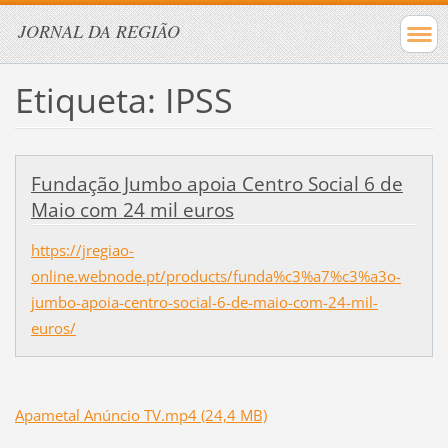
JORNAL DA REGIÃO
Etiqueta: IPSS
Fundação Jumbo apoia Centro Social 6 de
Maio com 24 mil euros
https://jregiao-
online.webnode.pt/products/funda%c3%a7%c3%a3o-
jumbo-apoia-centro-social-6-de-maio-com-24-mil-
euros/
Apametal Anúncio TV.mp4 (24,4 MB)