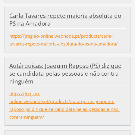
Carla Tavares repete maioria absoluta do
PS na Amadora
https://jregiao-online.webnode.pt/products/carla-
tavares-repete-maioria-absoluta-do-ps-na-amadora/
Autárquicas: Joaquim Raposo (PS) diz que
se candidata pelas pessoas e não contra
ninguém
https://jregiao-
online.webnode.pt/products/autarquicas-joaquim-
raposo-ps-diz-que-se-candidata-pelas-pessoas-e-nao-
contra-ninguem/