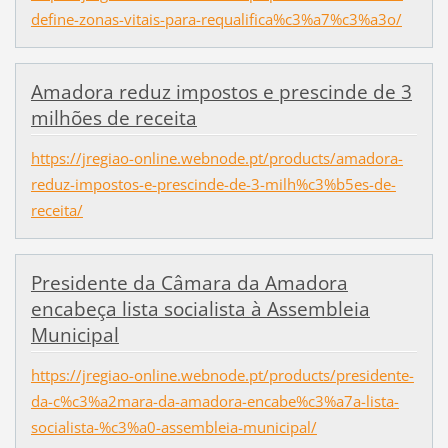
define-zonas-vitais-para-requalifica%c3%a7%c3%a3o/
Amadora reduz impostos e prescinde de 3
milhões de receita
https://jregiao-online.webnode.pt/products/amadora-
reduz-impostos-e-prescinde-de-3-milh%c3%b5es-de-
receita/
Presidente da Câmara da Amadora
encabeça lista socialista à Assembleia
Municipal
https://jregiao-online.webnode.pt/products/presidente-
da-c%c3%a2mara-da-amadora-encabe%c3%a7a-lista-
socialista-%c3%a0-assembleia-municipal/