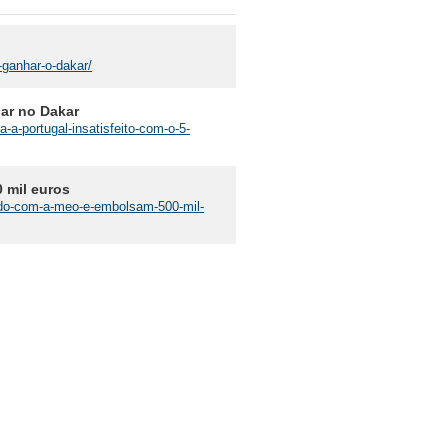
-ganhar-o-dakar/
gar no Dakar
-a-portugal-insatisfeito-com-o-5-
 mil euros
cordo-com-a-meo-e-embolsam-500-mil-