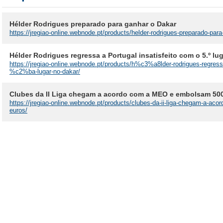
Hélder Rodrigues preparado para ganhar o Dakar
https://jregiao-online.webnode.pt/products/helder-rodrigues-preparado-para
Hélder Rodrigues regressa a Portugal insatisfeito com o 5.º lu
https://jregiao-online.webnode.pt/products/h%c3%a8lder-rodrigues-regressa
%c2%ba-lugar-no-dakar/
Clubes da II Liga chegam a acordo com a MEO e embolsam 500
https://jregiao-online.webnode.pt/products/clubes-da-ii-liga-chegam-a-a
euros/