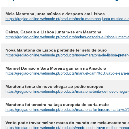
Meia Maratona junta música e desporto em Lisboa
https://jregiao-online.webnode.pt/products/meia-maratona-junta-musica-e-
Oeiras, Cascais e Lisboa juntam-se em Maratona
https://jregiao-online.webnode.pt/products/oeiras-cascais-e-lisboa-juntam
Nova Maratona de Lisboa pretende ter selo de ouro
https://jregiao-online.webnode.pt/products/nova-maratona-de-lisboa-pretend
Manuel Damião e Sara Moreira ganham na Amadora
https://jregiao-online.webnode.pt/products/manuel-dami%c3%a3o-e-sara
Maratona tenta de novo chegar ao pódio europeu
https://jregiao-online.webnode.pt/products/maratona-tenta-de-novo-chegar
Maratona foi terceiro na taça europeia de corta-mato
https://jregiao-online.webnode.pt/products/maratona-foi-terceiro-na-ta%c
Vento pode travar melhor marca do mundo em meia-maratona c
https://jregiao-online.webnode.pt/products/vento-pode-travar-melhor-ma