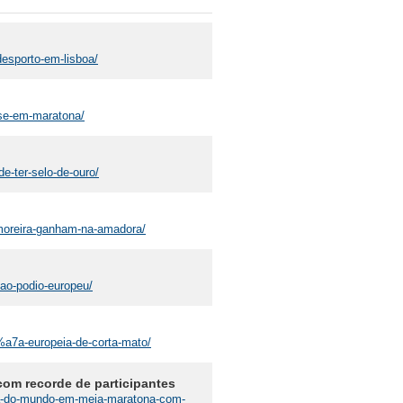
desporto-em-lisboa/
-se-em-maratona/
e-ter-selo-de-ouro/
-moreira-ganham-na-amadora/
-ao-podio-europeu/
3%a7a-europeia-de-corta-mato/
om recorde de participantes
rca-do-mundo-em-meia-maratona-com-