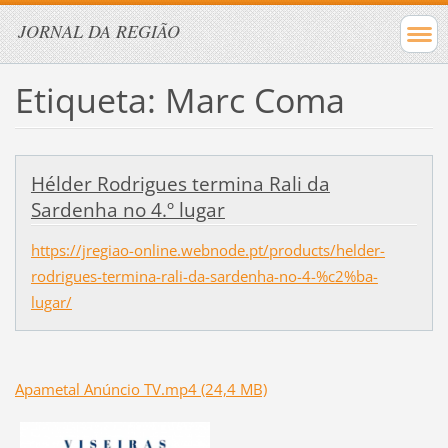
JORNAL DA REGIÃO
Etiqueta: Marc Coma
Hélder Rodrigues termina Rali da
Sardenha no 4.º lugar
https://jregiao-online.webnode.pt/products/helder-
rodrigues-termina-rali-da-sardenha-no-4-%c2%ba-
lugar/
Apametal Anúncio TV.mp4 (24,4 MB)