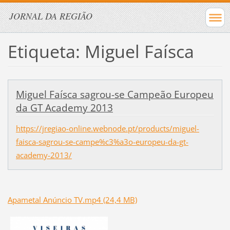
JORNAL DA REGIÃO
Etiqueta: Miguel Faísca
Miguel Faísca sagrou-se Campeão Europeu
da GT Academy 2013
https://jregiao-online.webnode.pt/products/miguel-
faisca-sagrou-se-campe%c3%a3o-europeu-da-gt-
academy-2013/
Apametal Anúncio TV.mp4 (24,4 MB)