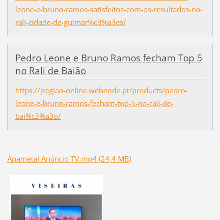
leone-e-bruno-ramos-satisfeitos-com-os-resultados-no-
rali-cidade-de-guimar%c3%a3es/
Pedro Leone e Bruno Ramos fecham Top 5
no Rali de Baião
https://jregiao-online.webnode.pt/products/pedro-
leone-e-bruno-ramos-fecham-top-5-no-rali-de-
bai%c3%a3o/
Apametal Anúncio TV.mp4 (24,4 MB)