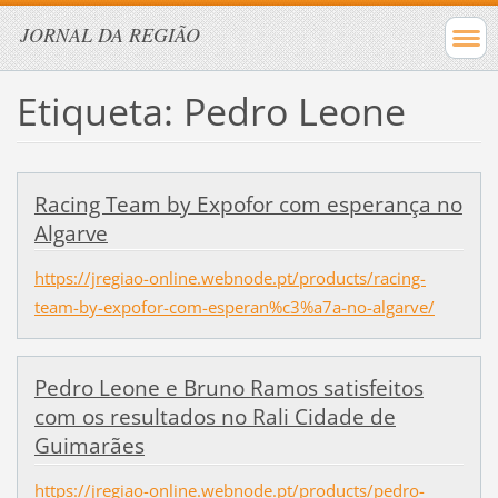
JORNAL DA REGIÃO
Etiqueta: Pedro Leone
Racing Team by Expofor com esperança no
Algarve
https://jregiao-online.webnode.pt/products/racing-
team-by-expofor-com-esperan%c3%a7a-no-algarve/
Pedro Leone e Bruno Ramos satisfeitos
com os resultados no Rali Cidade de
Guimarães
https://jregiao-online.webnode.pt/products/pedro-