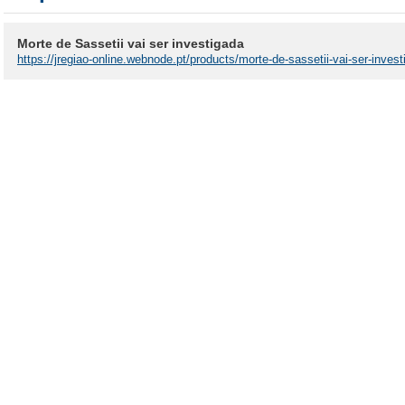
Morte de Sassetii vai ser investigada
https://jregiao-online.webnode.pt/products/morte-de-sassetii-vai-ser-invest