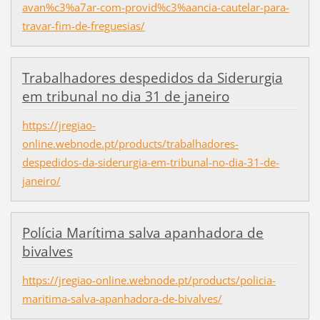
avan%c3%a7ar-com-provid%c3%aancia-cautelar-para-
travar-fim-de-freguesias/
Trabalhadores despedidos da Siderurgia
em tribunal no dia 31 de janeiro
https://jregiao-
online.webnode.pt/products/trabalhadores-
despedidos-da-siderurgia-em-tribunal-no-dia-31-de-
janeiro/
Polícia Marítima salva apanhadora de
bivalves
https://jregiao-online.webnode.pt/products/policia-
maritima-salva-apanhadora-de-bivalves/