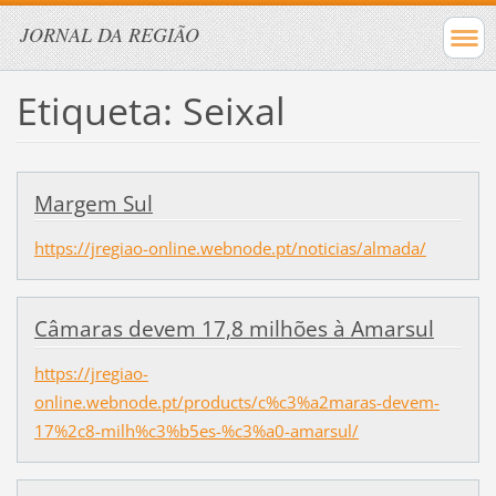
JORNAL DA REGIÃO
Etiqueta: Seixal
Margem Sul
https://jregiao-online.webnode.pt/noticias/almada/
Câmaras devem 17,8 milhões à Amarsul
https://jregiao-
online.webnode.pt/products/c%c3%a2maras-devem-
17%2c8-milh%c3%b5es-%c3%a0-amarsul/