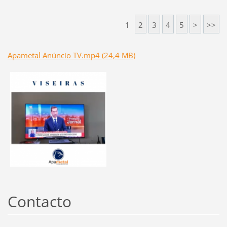
1
2
3
4
5
>
>>
Apametal Anúncio TV.mp4 (24,4 MB)
Contacto