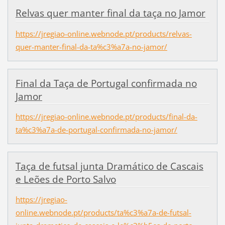
Relvas quer manter final da taça no Jamor
https://jregiao-online.webnode.pt/products/relvas-
quer-manter-final-da-ta%c3%a7a-no-jamor/
Final da Taça de Portugal confirmada no
Jamor
https://jregiao-online.webnode.pt/products/final-da-
ta%c3%a7a-de-portugal-confirmada-no-jamor/
Taça de futsal junta Dramático de Cascais
e Leões de Porto Salvo
https://jregiao-
online.webnode.pt/products/ta%c3%a7a-de-futsal-