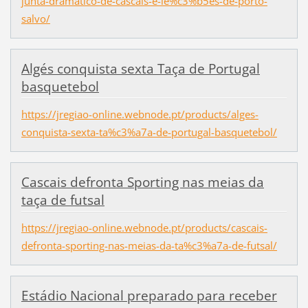
junta-dramatico-de-cascais-e-le%c3%b5es-de-porto-
salvo/
Algés conquista sexta Taça de Portugal
basquetebol
https://jregiao-online.webnode.pt/products/alges-
conquista-sexta-ta%c3%a7a-de-portugal-basquetebol/
Cascais defronta Sporting nas meias da
taça de futsal
https://jregiao-online.webnode.pt/products/cascais-
defronta-sporting-nas-meias-da-ta%c3%a7a-de-futsal/
Estádio Nacional preparado para receber