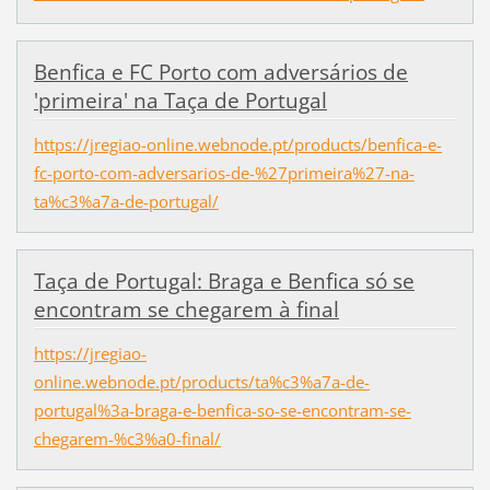
Benfica e FC Porto com adversários de
'primeira' na Taça de Portugal
https://jregiao-online.webnode.pt/products/benfica-e-
fc-porto-com-adversarios-de-%27primeira%27-na-
ta%c3%a7a-de-portugal/
Taça de Portugal: Braga e Benfica só se
encontram se chegarem à final
https://jregiao-
online.webnode.pt/products/ta%c3%a7a-de-
portugal%3a-braga-e-benfica-so-se-encontram-se-
chegarem-%c3%a0-final/