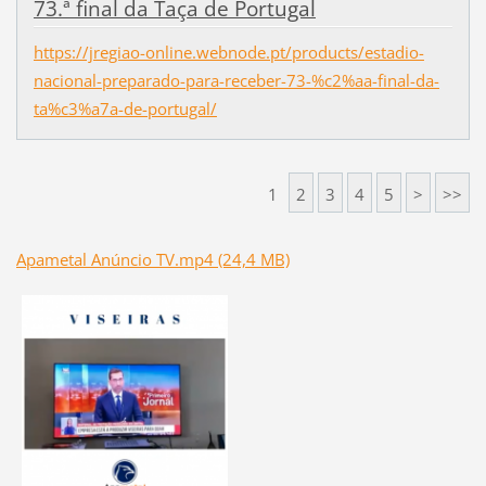
73.ª final da Taça de Portugal
https://jregiao-online.webnode.pt/products/estadio-
nacional-preparado-para-receber-73-%c2%aa-final-da-
ta%c3%a7a-de-portugal/
1
2
3
4
5
>
>>
Apametal Anúncio TV.mp4 (24,4 MB)