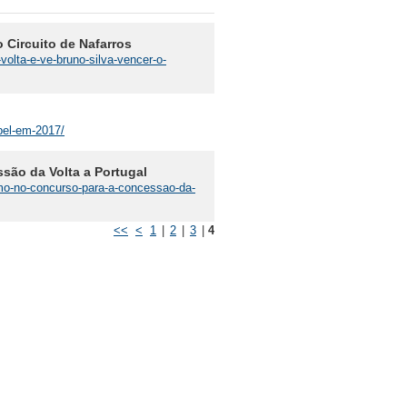
 Circuito de Nafarros
volta-e-ve-bruno-silva-vencer-o-
apel-em-2017/
são da Volta a Portugal
smo-no-concurso-para-a-concessao-da-
<<
<
1
|
2
|
3
|
4