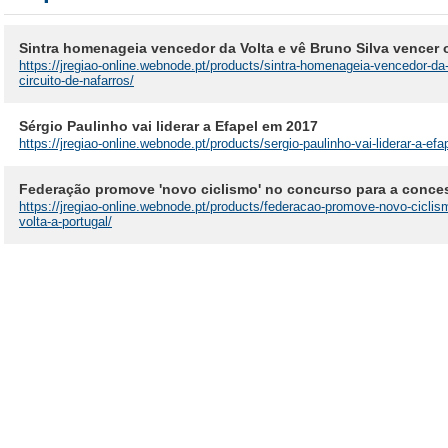
Sintra homenageia vencedor da Volta e vê Bruno Silva vencer o
https://jregiao-online.webnode.pt/products/sintra-homenageia-vencedor-da-
circuito-de-nafarros/
Sérgio Paulinho vai liderar a Efapel em 2017
https://jregiao-online.webnode.pt/products/sergio-paulinho-vai-liderar-a-ef
Federação promove 'novo ciclismo' no concurso para a conces
https://jregiao-online.webnode.pt/products/federacao-promove-novo-cicli
volta-a-portugal/