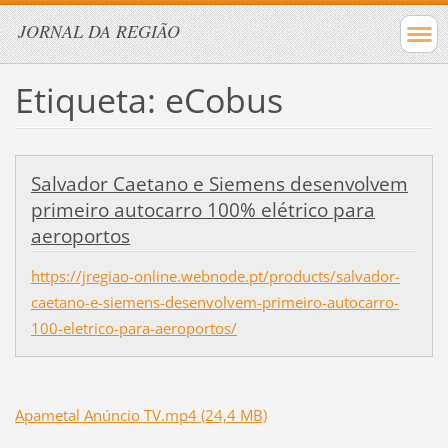
JORNAL DA REGIÃO
Etiqueta: eCobus
Salvador Caetano e Siemens desenvolvem
primeiro autocarro 100% elétrico para
aeroportos
https://jregiao-online.webnode.pt/products/salvador-
caetano-e-siemens-desenvolvem-primeiro-autocarro-
100-eletrico-para-aeroportos/
Apametal Anúncio TV.mp4 (24,4 MB)