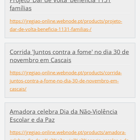
Projeto 'Dar de Volta' beneficia 1131
famílias
https://jregiao-online.webnode.pt/products/projeto-
dar-de-volta-beneficia-1131-familias-/
Corrida 'Juntos contra a fome' no dia 30 de
novembro em Cascais
https://jregiao-online.webnode.pt/products/corrida-
juntos-contra-a-fome-no-dia-30-de-novembro-em-
cascais/
Amadora celebra Dia da Não-Violência
Escolar e da Paz
https://jregiao-online.webnode.pt/products/amadora-