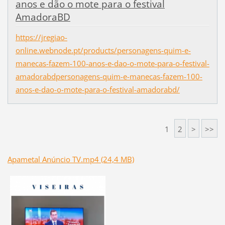
anos e dão o mote para o festival
AmadoraBD
https://jregiao-
online.webnode.pt/products/personagens-quim-e-
manecas-fazem-100-anos-e-dao-o-mote-para-o-festival-
amadorabdpersonagens-quim-e-manecas-fazem-100-
anos-e-dao-o-mote-para-o-festival-amadorabd/
1
2
>
>>
Apametal Anúncio TV.mp4 (24,4 MB)