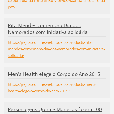
celebra-dia-da-n%c3%a3o-viol%c3%aancia-escolar-e-da-
paz/
Rita Mendes comemora Dia dos
Namorados com iniciativa solidária
https://jregiao-online.webnode.pt/products/rita-
mendes-comemora-dia-dos-namorados-com-iniciativa-
solidaria/
Men's Health elege o Corpo do Ano 2015
https://jregiao-online.webnode.pt/products/mens-
health-elege-o-corpo-do-ano-2015/
Personagens Quim e Manecas fazem 100