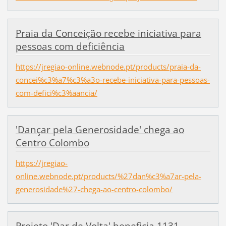
Praia da Conceição recebe iniciativa para
pessoas com deficiência
https://jregiao-online.webnode.pt/products/praia-da-
concei%c3%a7%c3%a3o-recebe-iniciativa-para-pessoas-
com-defici%c3%aancia/
'Dançar pela Generosidade' chega ao
Centro Colombo
https://jregiao-
online.webnode.pt/products/%27dan%c3%a7ar-pela-
generosidade%27-chega-ao-centro-colombo/