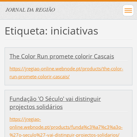
JORNAL DA REGIÃO
Etiqueta: iniciativas
The Color Run promete colorir Cascais
https://jregiao-online.webnode.pt/products/the-color-
run-promete-colorir-cascais/
Fundação 'O Século' vai distinguir
projectos solidários
https://jregiao-
online.webnode.pt/products/funda%c3%a7%c3%a3o-
%27o-seculo%27-vai-distinguir-projectos-solidarios/