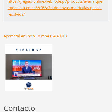
https://jregiao-online.webnode.pt/products/avaria-que-
impedia-a-emiss%c3%a3o-de-novas-matriculas-quase-
resolvida/
Apametal Anúncio TV.mp4 (24,4 MB)
Contacto