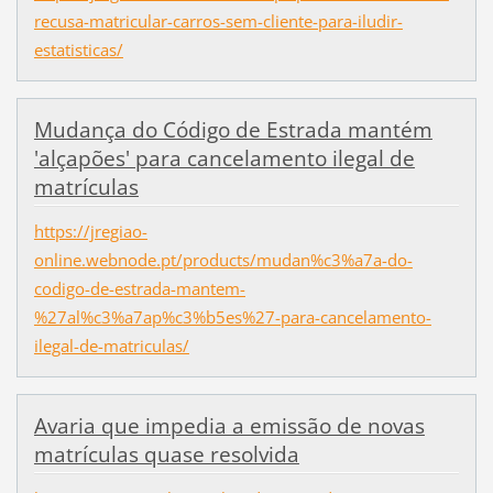
recusa-matricular-carros-sem-cliente-para-iludir-
estatisticas/
Mudança do Código de Estrada mantém
'alçapões' para cancelamento ilegal de
matrículas
https://jregiao-
online.webnode.pt/products/mudan%c3%a7a-do-
codigo-de-estrada-mantem-
%27al%c3%a7ap%c3%b5es%27-para-cancelamento-
ilegal-de-matriculas/
Avaria que impedia a emissão de novas
matrículas quase resolvida