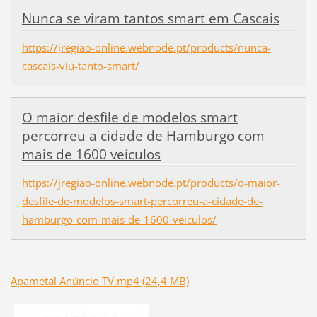
Nunca se viram tantos smart em Cascais
https://jregiao-online.webnode.pt/products/nunca-
cascais-viu-tanto-smart/
O maior desfile de modelos smart
percorreu a cidade de Hamburgo com
mais de 1600 veículos
https://jregiao-online.webnode.pt/products/o-maior-
desfile-de-modelos-smart-percorreu-a-cidade-de-
hamburgo-com-mais-de-1600-veiculos/
Apametal Anúncio TV.mp4 (24,4 MB)