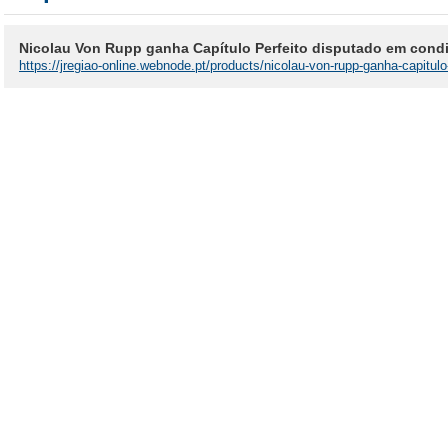
Nicolau Von Rupp ganha Capítulo Perfeito disputado em cond
https://jregiao-online.webnode.pt/products/nicolau-von-rupp-ganha-capitu