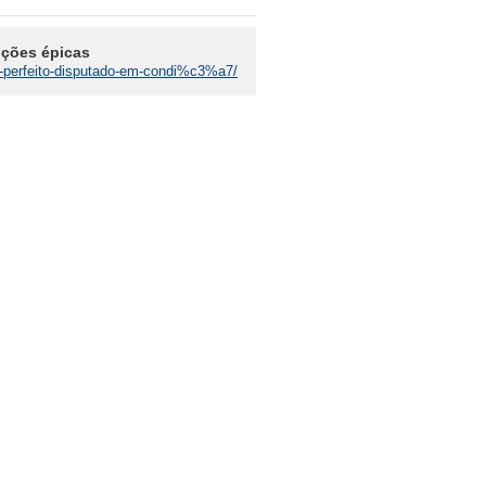
ições épicas
lo-perfeito-disputado-em-condi%c3%a7/