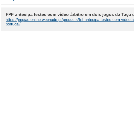
FPF antecipa testes com vídeo-árbitro em dois jogos da Taça 
https://jregiao-online.webnode.pt/products/fpf-antecipa-testes-com-video-a
portugal/