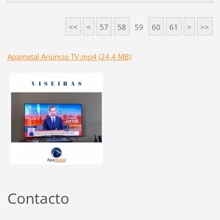
<<
<
57
58
59
60
61
>
>>
Apametal Anúncio TV.mp4 (24,4 MB)
Contacto