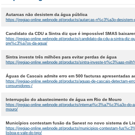
Autarcas não desistem da água pública
https://jregiao-online.webnode.pt/products/autarcas-n%c3%a3o-desistem-
Candidato da CDU a Sintra diz que é impossível SMAS baixar
https://jregiao-online.webnode.pt/products/candidato-da-cdu-a-sintra-diz-
pre%c3%a7os-da-agua/
Sintra investe três milhões para evitar perdas de água
https://jregiao-online.webnode.pt/products/sintra-investe-tr%c3%aas-mil
Águas de Cascais admite erro em 500 facturas apresentadas 
https://jregiao-online.webnode.pt/products/aguas-de-cascais-detectam-er
consumidores-/
Interrupção do abastecimento de água em Rio de Mouro
https://jregiao-online.webnode.pt/products/interrup%c3%a7%c3%a3o-do-a
mouro/
Municípios contestam fusão da Sanest no novo sistema de Lis
https://jregiao-online.webnode.pt/products/municipios-contestam-fus%c3
lisboa-e-vale-do-tejo/