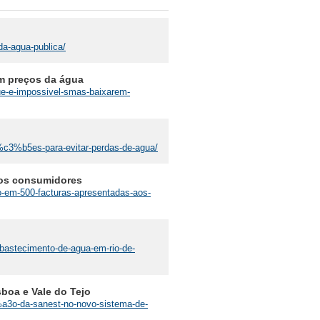
da-agua-publica/
em preços da água
que-e-impossivel-smas-baixarem-
h%c3%b5es-para-evitar-perdas-de-agua/
aos consumidores
ro-em-500-facturas-apresentadas-aos-
bastecimento-de-agua-em-rio-de-
boa e Vale do Tejo
%a3o-da-sanest-no-novo-sistema-de-