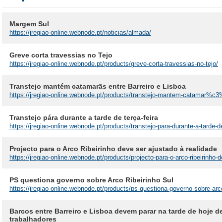
Margem Sul
https://jregiao-online.webnode.pt/noticias/almada/
Greve corta travessias no Tejo
https://jregiao-online.webnode.pt/products/greve-corta-travessias-no-tejo/
Transtejo mantém catamarãs entre Barreiro e Lisboa
https://jregiao-online.webnode.pt/products/transtejo-mantem-catamar%c3%a
Transtejo pára durante a tarde de terça-feira
https://jregiao-online.webnode.pt/products/transtejo-para-durante-a-tarde-
Projecto para o Arco Ribeirinho deve ser ajustado à realidade
https://jregiao-online.webnode.pt/products/projecto-para-o-arco-ribeirinh
PS questiona governo sobre Arco Ribeirinho Sul
https://jregiao-online.webnode.pt/products/ps-questiona-governo-sobre-arco
Barcos entre Barreiro e Lisboa devem parar na tarde de hoje d
trabalhadores