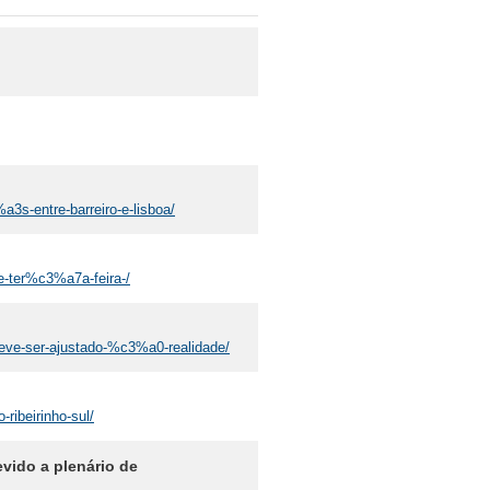
3s-entre-barreiro-e-lisboa/
de-ter%c3%a7a-feira-/
o-deve-ser-ajustado-%c3%a0-realidade/
-ribeirinho-sul/
evido a plenário de