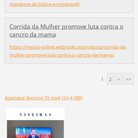
maratona-de-lisboa-e-imparavel/
Corrida da Mulher promove luta contra o
cancro da mama
https://jregiao-online.webnode.pt/products/corrida-da-
mulher-promove-luta-contra-o-cancro-da-mama/
1
2
>
>>
Apametal Anúncio TV.mp4 (24,4 MB)