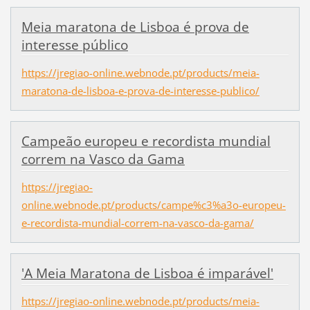
Meia maratona de Lisboa é prova de
interesse público
https://jregiao-online.webnode.pt/products/meia-
maratona-de-lisboa-e-prova-de-interesse-publico/
Campeão europeu e recordista mundial
correm na Vasco da Gama
https://jregiao-
online.webnode.pt/products/campe%c3%a3o-europeu-
e-recordista-mundial-correm-na-vasco-da-gama/
'A Meia Maratona de Lisboa é imparável'
https://jregiao-online.webnode.pt/products/meia-