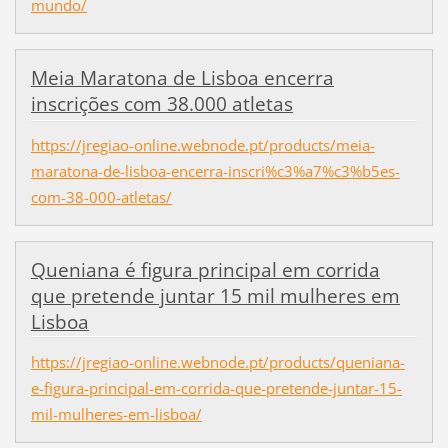
mundo/
Meia Maratona de Lisboa encerra
inscrições com 38.000 atletas
https://jregiao-online.webnode.pt/products/meia-
maratona-de-lisboa-encerra-inscri%c3%a7%c3%b5es-
com-38-000-atletas/
Queniana é figura principal em corrida
que pretende juntar 15 mil mulheres em
Lisboa
https://jregiao-online.webnode.pt/products/queniana-
e-figura-principal-em-corrida-que-pretende-juntar-15-
mil-mulheres-em-lisboa/