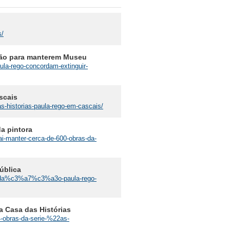
s/
ção para manterem Museu
ula-rego-concordam-extinguir-
scais
as-historias-paula-rego-em-cascais/
a pintora
vai-manter-cerca-de-600-obras-da-
ública
unda%c3%a7%c3%a3o-paula-rego-
a Casa das Histórias
-obras-da-serie-%22as-