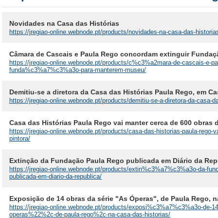
Novidades na Casa das Histórias
https://jregiao-online.webnode.pt/products/novidades-na-casa-das-historia
Câmara de Cascais e Paula Rego concordam extinguir Funda
https://jregiao-online.webnode.pt/products/c%c3%a2mara-de-cascais-e-pa
funda%c3%a7%c3%a3o-para-manterem-museu/
Demitiu-se a diretora da Casa das Histórias Paula Rego, em Ca
https://jregiao-online.webnode.pt/products/demitiu-se-a-diretora-da-casa-d
Casa das Histórias Paula Rego vai manter cerca de 600 obras d
https://jregiao-online.webnode.pt/products/casa-das-historias-paula-rego-
pintora/
Extinção da Fundação Paula Rego publicada em Diário da Rep
https://jregiao-online.webnode.pt/products/extin%c3%a7%c3%a3o-da-f
publicada-em-diario-da-republica/
Exposição de 14 obras da série "As Óperas", de Paula Rego, n
https://jregiao-online.webnode.pt/products/exposi%c3%a7%c3%a3o-de-14
operas%22%2c-de-paula-rego%2c-na-casa-das-historias/