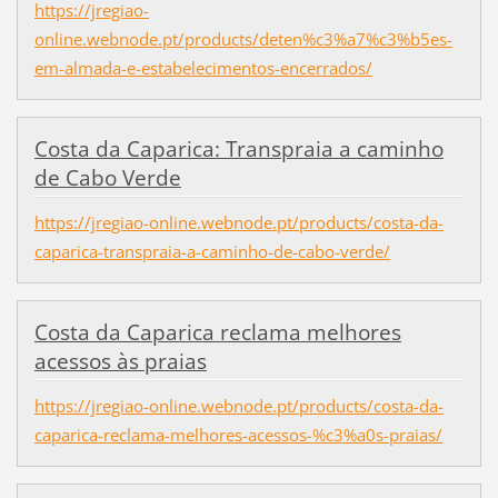
https://jregiao-
online.webnode.pt/products/deten%c3%a7%c3%b5es-
em-almada-e-estabelecimentos-encerrados/
Costa da Caparica: Transpraia a caminho
de Cabo Verde
https://jregiao-online.webnode.pt/products/costa-da-
caparica-transpraia-a-caminho-de-cabo-verde/
Costa da Caparica reclama melhores
acessos às praias
https://jregiao-online.webnode.pt/products/costa-da-
caparica-reclama-melhores-acessos-%c3%a0s-praias/