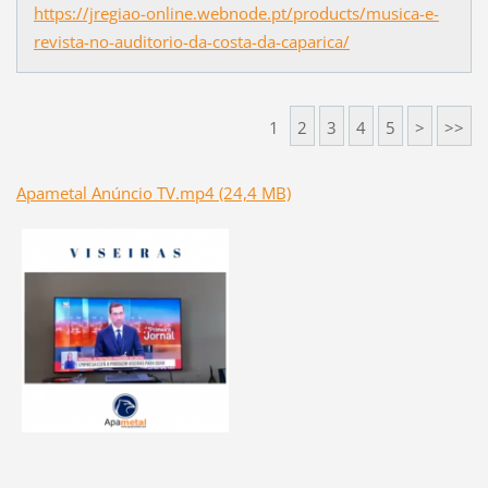
https://jregiao-online.webnode.pt/products/musica-e-
revista-no-auditorio-da-costa-da-caparica/
1
2
3
4
5
>
>>
Apametal Anúncio TV.mp4 (24,4 MB)