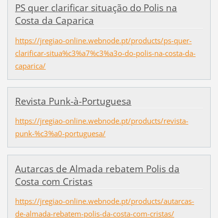
PS quer clarificar situação do Polis na
Costa da Caparica
https://jregiao-online.webnode.pt/products/ps-quer-
clarificar-situa%c3%a7%c3%a3o-do-polis-na-costa-da-
caparica/
Revista Punk-à-Portuguesa
https://jregiao-online.webnode.pt/products/revista-
punk-%c3%a0-portuguesa/
Autarcas de Almada rebatem Polis da
Costa com Cristas
https://jregiao-online.webnode.pt/products/autarcas-
de-almada-rebatem-polis-da-costa-com-cristas/