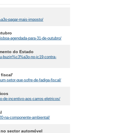
3%a3o-pagar-mais-imposto/
utubro
-lisboa-agendada-para-31-de-outubro/
amento do Estado
veu-buzin%c3%a3o-no-ic19-contra-
fiscal'
um-setor-que-sofre-de-fadiga-fiscal/
icos
-de-incentivo-aos-carros-eletricos/
l
a-20-na-componente-ambiental/
no sector automóvel