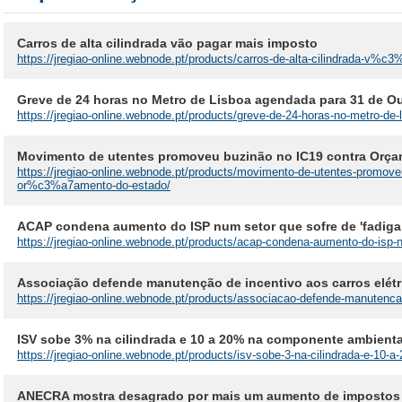
Carros de alta cilindrada vão pagar mais imposto
https://jregiao-online.webnode.pt/products/carros-de-alta-cilindrada-v%c
Greve de 24 horas no Metro de Lisboa agendada para 31 de O
https://jregiao-online.webnode.pt/products/greve-de-24-horas-no-metro-de
Movimento de utentes promoveu buzinão no IC19 contra Orç
https://jregiao-online.webnode.pt/products/movimento-de-utentes-promo
or%c3%a7amento-do-estado/
ACAP condena aumento do ISP num setor que sofre de 'fadiga 
https://jregiao-online.webnode.pt/products/acap-condena-aumento-do-isp-n
Associação defende manutenção de incentivo aos carros elétr
https://jregiao-online.webnode.pt/products/associacao-defende-manutencao
ISV sobe 3% na cilindrada e 10 a 20% na componente ambienta
https://jregiao-online.webnode.pt/products/isv-sobe-3-na-cilindrada-e-10-
ANECRA mostra desagrado por mais um aumento de impostos 