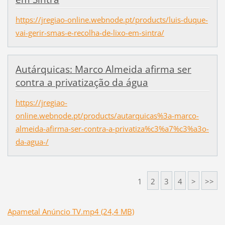
https://jregiao-online.webnode.pt/products/luis-duque-
vai-gerir-smas-e-recolha-de-lixo-em-sintra/
Autárquicas: Marco Almeida afirma ser
contra a privatização da água
https://jregiao-
online.webnode.pt/products/autarquicas%3a-marco-
almeida-afirma-ser-contra-a-privatiza%c3%a7%c3%a3o-
da-agua-/
1
2
3
4
>
>>
Apametal Anúncio TV.mp4 (24,4 MB)