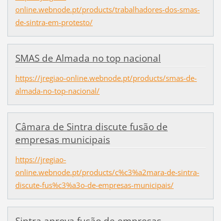
online.webnode.pt/products/trabalhadores-dos-smas-
de-sintra-em-protesto/
SMAS de Almada no top nacional
https://jregiao-online.webnode.pt/products/smas-de-
almada-no-top-nacional/
Câmara de Sintra discute fusão de
empresas municipais
https://jregiao-
online.webnode.pt/products/c%c3%a2mara-de-sintra-
discute-fus%c3%a3o-de-empresas-municipais/