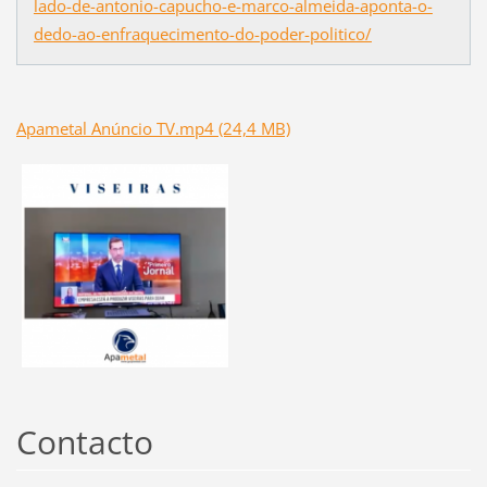
lado-de-antonio-capucho-e-marco-almeida-aponta-o-
dedo-ao-enfraquecimento-do-poder-politico/
Apametal Anúncio TV.mp4 (24,4 MB)
Contacto