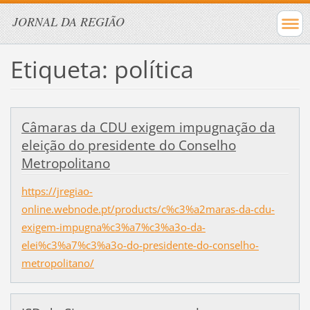
JORNAL DA REGIÃO
Etiqueta: política
Câmaras da CDU exigem impugnação da
eleição do presidente do Conselho
Metropolitano
https://jregiao-
online.webnode.pt/products/c%c3%a2maras-da-cdu-
exigem-impugna%c3%a7%c3%a3o-da-
elei%c3%a7%c3%a3o-do-presidente-do-conselho-
metropolitano/