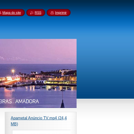
Mapa do site
RSS
Imprimir
Apametal Anúncio TV.mp4 (24,4
MB)