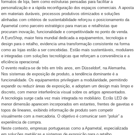
formatos de loja, bem como estruturas pensadas para facilitar a
personalização e a rápida reconfiguração dos espaços comerciais. A aposta
em materiais duráveis, processos produtivos otimizados e soluções
alinhadas com critérios de sustentabilidade reforçou o posicionamento da
Apametal como parceiro estratégico para marcas e retalhistas que
procuram inovação, funcionalidade e competitividade no ponto de venda.
A EuroShop, maior feira mundial dedicada a equipamentos, tecnologia e
design para o retalho, evidencia uma transformação consistente na forma
como as lojas estão a ser concebidas. Estão mais sustentáveis, modulares
e integradas com soluções tecnológicas que reforçam a conveniência e a
eficiência operacional.
O evento realiza-se de três em três anos, em Düsseldorf, na Alemanha.
Nos sistemas de exposição de produto, a tendência dominante é a
funcionalidade. Os equipamentos privilegiam a modularidade, permitindo
expandir ou reduzir áreas de exposição, e adoptam um design mais limpo e
discreto, com menor interferência visual sobre os artigos apresentados.
A tecnologia surge cada vez mais integrada no mobiliário. Ecrãs LED de
menor dimensão aparecem incorporados em estantes, frentes de gavetas e
topos de lineares, exibindo informação de produto sem competir
visualmente com a mercadoria. O objetivo é comunicar sem “poluir” a
experiência de compra.
Neste contexto, empresas portuguesas como a Apametal, especializada
em soluções metálicas e sistemas de exposição para o retalho,