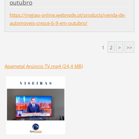
outubro
https://jregiao-online.webnode.pt/products/venda-de-
automoveis-cresce-6-9-em-outubro/
1
2
>
>>
Apametal Anúncio TV.mp4 (24,4 MB)