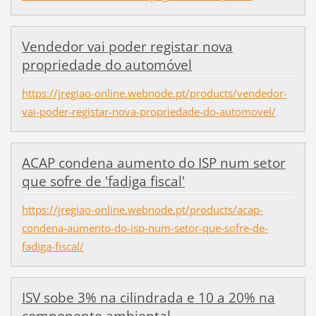
Vendedor vai poder registar nova
propriedade do automóvel
https://jregiao-online.webnode.pt/products/vendedor-
vai-poder-registar-nova-propriedade-do-automovel/
ACAP condena aumento do ISP num setor
que sofre de 'fadiga fiscal'
https://jregiao-online.webnode.pt/products/acap-
condena-aumento-do-isp-num-setor-que-sofre-de-
fadiga-fiscal/
ISV sobe 3% na cilindrada e 10 a 20% na