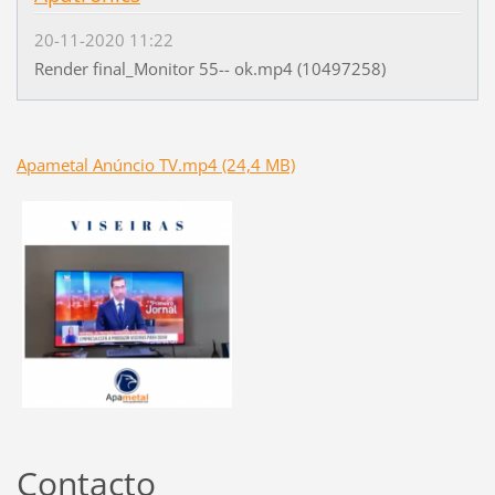
20-11-2020 11:22
Render final_Monitor 55-- ok.mp4 (10497258)
Apametal Anúncio TV.mp4 (24,4 MB)
Contacto