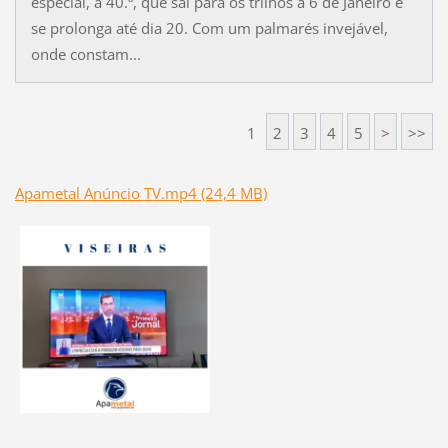
especial, a 40.ª, que sai para os trilhos a 6 de Janeiro e
se prolonga até dia 20. Com um palmarés invejável,
onde constam...
1
2
3
4
5
>
>>
Apametal Anúncio TV.mp4 (24,4 MB)